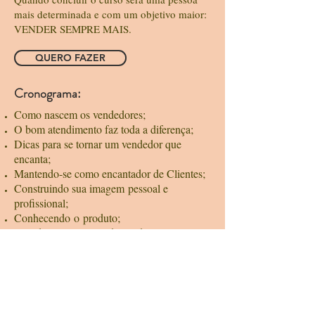
mais determinada e com um objetivo maior:
VENDER SEMPRE MAIS.
QUERO FAZER
Cronograma:
Como nascem os vendedores;
O bom atendimento faz toda a diferença;
Dicas para se tornar um vendedor que
encanta;
Mantendo-se como encantador de Clientes;
Construindo sua imagem pessoal e
profissional;
Conhecendo o produto;
Acredite que você pode vender mais;
Cliente desiste da compra por falha do
vendedor, saiba como evitar;
Lei do contraste;
Regra de ouro;
Agregando valor ao Produto;