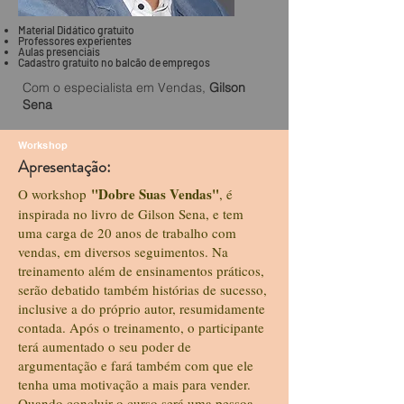
Material Didático
gratuito
Professores experientes
Aulas presenciais
Cadastro gratuito no balcão
de empregos
Com o especialista em Vendas,
Gilson
Sena
Workshop
Apresentação:
"Dobre Suas Vendas"
O workshop
, é
inspirada no livro de Gilson Sena, e tem
uma carga de 20 anos de trabalho com
vendas, em diversos seguimentos. Na
treinamento além de ensinamentos práticos,
serão debatido também histórias de sucesso,
inclusive a do próprio autor, resumidamente
contada. Após o treinamento, o participante
terá aumentado o seu poder de
argumentação e fará também com que ele
tenha uma motivação a mais para vender.
Quando concluir o curso será uma pessoa