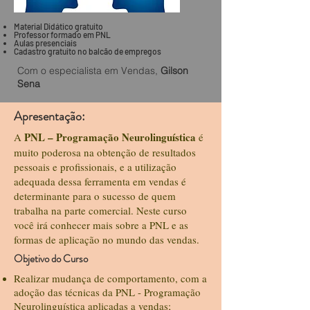
Material Didático
gratuito
Professor formado em PNL
Aulas presenciais
Cadastro gratuito no balcão
de empregos
Com o especialista em Vendas,
Gilson
Sena
Apresentação:
PNL – Programação Neurolinguística
A
é
muito poderosa na obtenção de resultados
pessoais e profissionais, e a utilização
adequada dessa ferramenta em vendas é
determinante para o sucesso de quem
trabalha na parte comercial. Neste curso
você irá conhecer mais sobre a PNL e as
formas de aplicação no mundo das vendas.
Objetivo do Curso
Realizar mudança de comportamento, com a
adoção das técnicas da PNL - Programação
Neurolinguística aplicadas a vendas;