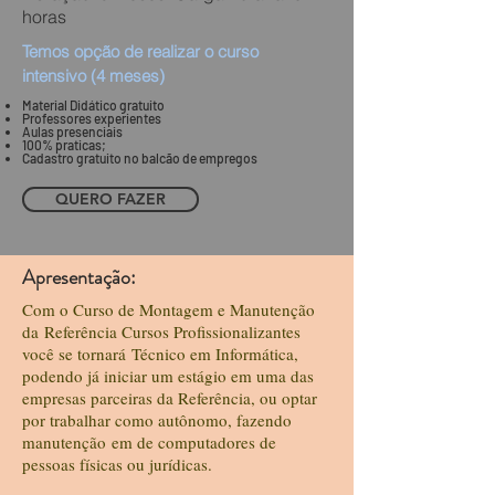
horas
Temos opção de realizar o curso
intensivo (4 meses)
Material Didático
gratuito
Professores experientes
Aulas presenciais
100% praticas;
Cadastro gratuito no balcão
de empregos
QUERO FAZER
Apresentação:
Com o Curso de Montagem e Manutenção
da Referência Cursos Profissionalizantes
você se tornará Técnico em Informática,
podendo já iniciar um estágio em uma das
empresas parceiras da Referência, ou optar
por trabalhar como autônomo, fazendo
manutenção em de computadores de
pessoas físicas ou jurídicas.