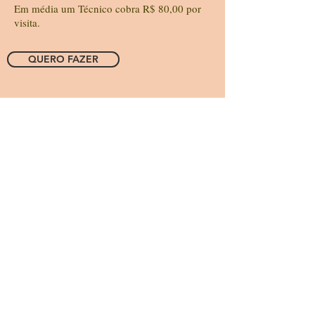
Em média um Técnico cobra R$ 80,00 por
visita.
QUERO FAZER
Cronograma:
Conhecimento da Bio Setup
Configuração do Sistema
Formatação e Instalação Windows 7 e 8
Hardware passo a passo
Montagem do Microcomputador
Rede a Cabo e Wifi
Rua Pernambuco, 401 - 1º andar - Centro -